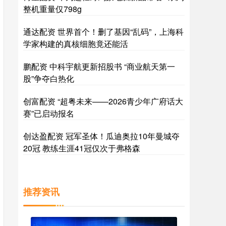
整机重量仅798g
通达配资 世界首个！删了基因“乱码”，上海科
学家构建的真核细胞竟还能活
鹏配资 中科宇航更新招股书 “商业航天第一
股”争夺白热化
创富配资 “超粤未来——2026青少年广府话大
赛”已启动报名
创达盈配资 冠军圣体！瓜迪奥拉10年曼城夺
20冠 教练生涯41冠仅次于弗格森
推荐资讯