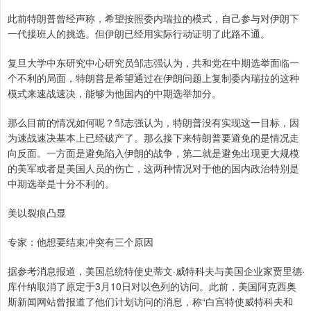
此前特朗普曾经声称，希望按照委内瑞拉的模式，自己参与对伊朗下
一代接班人的挑选。但伊朗已经用实际行动证明了此路不通。
复旦大学中东研究中心研究员邹志强认为，共和党在中期选举面临一
个不利的局面，特朗普是希望通过在伊朗问题上复制委内瑞拉的这种
模式来速战速决，能够为他国内的中期选举加分。
那么目前的情况如何呢？邹志强认为，特朗普没有实现这一目标，因
为速战速决基本上已经破产了。那么接下来特朗普要避免的是情况走
向反面。一方面是避免陷入伊朗的战争，第二就是避免出现更大规模
的美军或者是美国人员的伤亡，这两种情况对于他的国内政治特别是
中期选举是十分不利的。
美以裂痕凸显
专家：他想要结束冲突有三个原因
据参考消息报道，美国总统特使史蒂文·威特科夫与美国企业家贾里德·
库什纳取消了原定于3月10日对以色列的访问。此前，美国阿克西奥
斯新闻网站曾报道了他们计划访问的消息，称“白宫特使威特科夫和