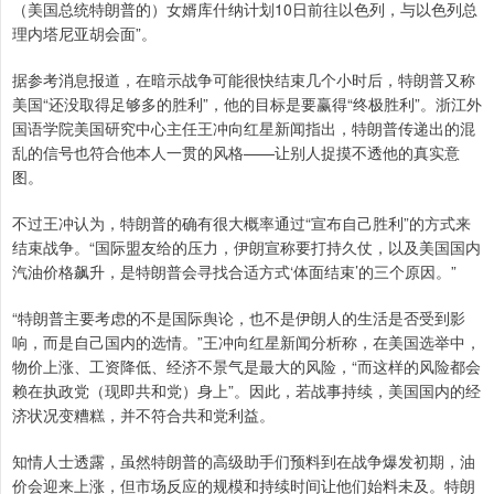
（美国总统特朗普的）女婿库什纳计划10日前往以色列，与以色列总
理内塔尼亚胡会面”。
据参考消息报道，在暗示战争可能很快结束几个小时后，特朗普又称
美国“还没取得足够多的胜利”，他的目标是要赢得“终极胜利”。浙江外
国语学院美国研究中心主任王冲向红星新闻指出，特朗普传递出的混
乱的信号也符合他本人一贯的风格——让别人捉摸不透他的真实意
图。
不过王冲认为，特朗普的确有很大概率通过“宣布自己胜利”的方式来
结束战争。“国际盟友给的压力，伊朗宣称要打持久仗，以及美国国内
汽油价格飙升，是特朗普会寻找合适方式‘体面结束’的三个原因。”
“特朗普主要考虑的不是国际舆论，也不是伊朗人的生活是否受到影
响，而是自己国内的选情。”王冲向红星新闻分析称，在美国选举中，
物价上涨、工资降低、经济不景气是最大的风险，“而这样的风险都会
赖在执政党（现即共和党）身上”。因此，若战事持续，美国国内的经
济状况变糟糕，并不符合共和党利益。
知情人士透露，虽然特朗普的高级助手们预料到在战争爆发初期，油
价会迎来上涨，但市场反应的规模和持续时间让他们始料未及。特朗