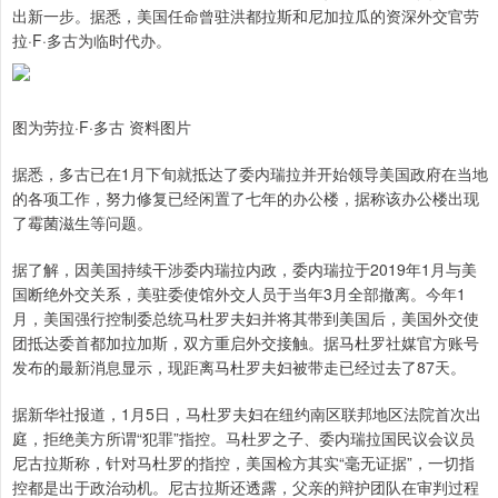
出新一步。据悉，美国任命曾驻洪都拉斯和尼加拉瓜的资深外交官劳
拉·F·多古为临时代办。
图为劳拉·F·多古 资料图片
据悉，多古已在1月下旬就抵达了委内瑞拉并开始领导美国政府在当地
的各项工作，努力修复已经闲置了七年的办公楼，据称该办公楼出现
了霉菌滋生等问题。
据了解，因美国持续干涉委内瑞拉内政，委内瑞拉于2019年1月与美
国断绝外交关系，美驻委使馆外交人员于当年3月全部撤离。今年1
月，美国强行控制委总统马杜罗夫妇并将其带到美国后，美国外交使
团抵达委首都加拉加斯，双方重启外交接触。据马杜罗社媒官方账号
发布的最新消息显示，现距离马杜罗夫妇被带走已经过去了87天。
据新华社报道，1月5日，马杜罗夫妇在纽约南区联邦地区法院首次出
庭，拒绝美方所谓“犯罪”指控。马杜罗之子、委内瑞拉国民议会议员
尼古拉斯称，针对马杜罗的指控，美国检方其实“毫无证据”，一切指
控都是出于政治动机。尼古拉斯还透露，父亲的辩护团队在审判过程