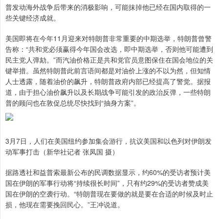
普发动海外战争后带来的消极影响，可能抹掉他已经在国内取得的一
些关键经济成就。
美国即将在今年11月迎来对特朗普非常重要的中期选举，特朗普曾警
告称：“共和党必须赢得今年国会改选，即中期选举，否则他可能遭到
民主党人弹劾。”而汽油价格正是共和党官员意图保住在国会地位的关
键举措。虽然特朗普此前言语间都是对油价上涨的不以为然，但知情
人士透露，随着油价的飙升，特朗普政府内部已经提高了警觉。据报
道，由于担心油价飙升以及长期战争可能引发的政治反弹，一些特朗
普的顾问也在敦促总统尽快找到“抽身方案”。
3月7日，人们在美国纽约参加集会游行，抗议美国和以色列对伊朗发
动军事打击（新华社记者 张凤国 摄）
据路透社和益普索最新公布的民调数据显示，约60%的受访者预计美
国在伊朗的军事行动将“持续很长时间”，只有约29%的受访者赞成美
国在伊朗的空袭行动。“特朗普现在要做的就是要在合适的时候及时止
损，他现在需要挽回民心。”王冲说道。