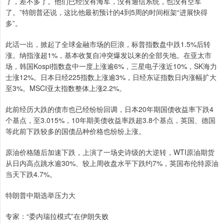
了，差不多了。他们已经没有海军，没有通信系统，也没有空军
了。”特朗普还说，这比他最初预计的4到5周的时间框架“进展快得
多”。
此话一出，掀起了全球金融市场的巨浪，标普指数盘中跌1.5%后转
涨。纳指涨超1%，基本收复自冲突爆发以来的全部失地。在亚太市
场，韩国Kospi指数盘中一度上涨逾6%，三星电子涨近10%，SK海力
士涨12%。日本日经225指数上涨逾3%，日经东证指数日内涨幅扩大
至3%。MSCI亚太指数整体上涨2.2%。
此前经历大跌的债市也已经纷纷回调，日本20年期国债收益率下跌4
个基点，至3.015%，10年期美债收益率跌超3.8个基点，英国、德国
等此前下跌较多的国债品种价格也纷纷上涨。
原油价格随后加速下跌，上演了一场史诗级的大逆转，WTI原油期货
从日内高点跳水逾30%、较上周收盘水平下跌约7%，英国布伦特原油
当天下跌4.7%。
特朗普中期选举压力大
专家：“委内瑞拉模式”在伊朗失败