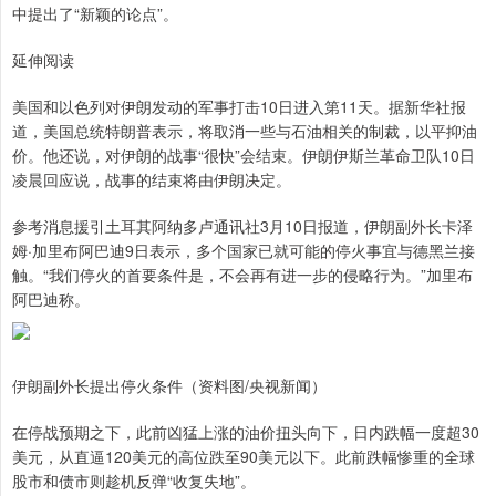
中提出了“新颖的论点”。
延伸阅读
美国和以色列对伊朗发动的军事打击10日进入第11天。据新华社报
道，美国总统特朗普表示，将取消一些与石油相关的制裁，以平抑油
价。他还说，对伊朗的战事“很快”会结束。伊朗伊斯兰革命卫队10日
凌晨回应说，战事的结束将由伊朗决定。
参考消息援引土耳其阿纳多卢通讯社3月10日报道，伊朗副外长卡泽
姆·加里布阿巴迪9日表示，多个国家已就可能的停火事宜与德黑兰接
触。“我们停火的首要条件是，不会再有进一步的侵略行为。”加里布
阿巴迪称。
伊朗副外长提出停火条件（资料图/央视新闻）
在停战预期之下，此前凶猛上涨的油价扭头向下，日内跌幅一度超30
美元，从直逼120美元的高位跌至90美元以下。此前跌幅惨重的全球
股市和债市则趁机反弹“收复失地”。