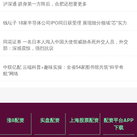
泸深通 跻身第一方阵后，合肥还想要更多
钱坛子 18家半导体公司IPO同日获受理 展现细分领域“芯”实力
同花证券 一名日本人闯入中国大使馆威胁杀死外交人员，外交
部：深感震惊，强烈抗议
中联亿配 云端科普+趣味实操：全省54家图书馆共筑“科学奇
航”网络
涨8配资
实盘配资
上海股票配资
配资平台APP
下载