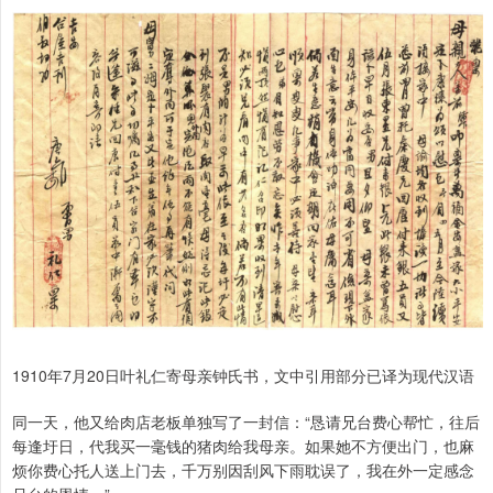
1910年7月20日叶礼仁寄母亲钟氏书，文中引用部分已译为现代汉语
同一天，他又给肉店老板单独写了一封信：“恳请兄台费心帮忙，往后
每逢圩日，代我买一毫钱的猪肉给我母亲。如果她不方便出门，也麻
烦你费心托人送上门去，千万别因刮风下雨耽误了，我在外一定感念