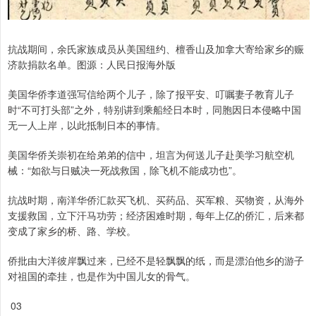
抗战期间，余氏家族成员从美国纽约、檀香山及加拿大寄给家乡的赈
济款捐款名单。图源：人民日报海外版
美国华侨李道强写信给两个儿子，除了报平安、叮嘱妻子教育儿子
时“不可打头部”之外，特别讲到乘船经日本时，同胞因日本侵略中国
无一人上岸，以此抵制日本的事情。
美国华侨关崇初在给弟弟的信中，坦言为何送儿子赴美学习航空机
械：“如欲与日贼决一死战救国，除飞机不能成功也”。
抗战时期，南洋华侨汇款买飞机、买药品、买军粮、买物资，从海外
支援救国，立下汗马功劳；经济困难时期，每年上亿的侨汇，后来都
变成了家乡的桥、路、学校。
侨批由大洋彼岸飘过来，已经不是轻飘飘的纸，而是漂泊他乡的游子
对祖国的牵挂，也是作为中国儿女的骨气。
03