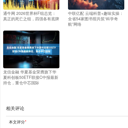
通牛网 2026世界杯F组总览：
中联亿配 云端科普+趣味实操：
真正的死亡之组，四强各有底牌
全省54家图书馆共筑“科学奇
航”网络
龙信金融 华夏基金荣膺旗下华
夏科创板50ETF联接C中报最新
持仓，重仓中芯国际
相关评论
本文评分
*