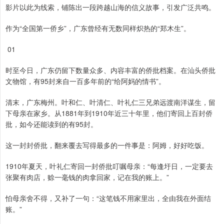
影片以此为线索，铺陈出一段跨越山海的信义故事，引发广泛共鸣。
作为“全国第一侨乡”，广东曾经有无数同样炽热的“郑木生”。
01
时至今日，广东仍留下数量众多、内容丰富的侨批档案。在汕头侨批
文物馆，有95封来自一百多年前的“给阿妈的情书”。
清末，广东梅州。叶和仁、叶清仁、叶礼仁三兄弟远渡南洋谋生，留
下母亲在家乡。从1881年到1910年近三十年里，他们寄回上百封侨
批，如今还能读到的有95封。
这一封封侨批，翻来覆去写得最多的一件事是：阿姆，好好吃饭。
1910年夏天，叶礼仁寄回一封侨批叮嘱母亲：“每逢圩日，一定要去
张聚有肉店，赊一毫钱的肉拿回家，记在我的账上。”
怕母亲舍不得，又补了一句：“这笔钱不用家里出，全由我在外面结
账。”