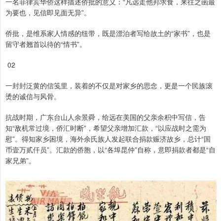
一名菲律宾华侨这样描述侨批的意义：“凡远走他邦求食，来往之函最
为要也，见信即见面无异”。
侨批，是维系家人情感的纽带，既是漂泊者写给故土的“家书”，也是
留守者翘首以待的“情书”。
02
一封封泛黄的信笺里，装着的不仅是对家乡的思念，更是一个民族滚
烫的诚信与风骨。
抗战时期，广东台山人余景舜，给远在美国的父亲余积中写信，告
知“敌机常过境，侨汇时断”，希望父亲增加汇款，“以应战时之需为
慰”。得知家乡困境，海外余氏族人发起联合捐款赈济故乡，总计“国
币壹万贰仟员”。汇款的侨胞，以“各埠昆仲”自称，意即捐款者都是“自
家兄弟”。