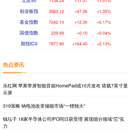
北证50
1134.24
+11.37
+1.01%
创业板指
3563.12
+47.56
+1.35%
基金指数
7242.10
+12.30
+0.17%
国债指数
229.69
+0.10
+0.04%
期指IC0
7877.80
+164.40
+2.13%
热点资讯
乐红网 苹果带屏智能音箱HomePad或10月发布 搭载7英寸显
示屏
319策略 钠电池改变储能市场“一锂独大”
钱坛子 18家半导体公司IPO同日获受理 展现细分领域“芯”实
力