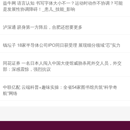
益牛网 语言认知 书写字体大小不一？运动时动作不协调？可能
是发展性协调障碍！_患儿_技能_影响
泸深通 跻身第一方阵后，合肥还想要更多
钱坛子 18家半导体公司IPO同日获受理 展现细分领域“芯”实力
同花证券 一名日本人闯入中国大使馆威胁杀死外交人员，外交
部：深感震惊，强烈抗议
中联亿配 云端科普+趣味实操：全省54家图书馆共筑“科学奇
航”网络