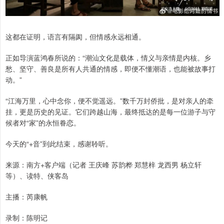
这都在证明，语言有隔阂，但情感永远相通。
正如导演蓝鸿春所说的：“潮汕文化是载体，情义与亲情是内核。乡
愁、坚守、善良是所有人共通的情感，即便不懂潮语，也能被故事打
动。”
“江海万里，心中念你，便不觉遥远。”数千万封侨批，是对亲人的牵
挂，更是历史的见证。它们跨越山海，最终抵达的是每一位游子与守
候者对“家”的永恒眷恋。
今天的“+音”到此结束，感谢聆听。
来源：南方+客户端（记者 王庆峰 苏韵桦 郑慧梓 龙西男 杨立轩
等）、读特、侠客岛
主播：芮康帆
录制：陈明记