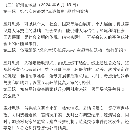
（二）泸州面试题（2024 年 6 月 15 日）
第一题：结合实际谈对 “真诚善良” 品质的看法。
应对思路：可以从个人、社会、国家等层面展开。个人层面，真诚善
良是人际交往的基础；社会层面，能促进人际信任，构建和谐社会；
国家层面，是社会文明的体现。结合实际时，可举身边人的事例或社
会上的正能量事件。
第二题：负责组织 “绿色生活 低碳未来” 主题宣传活动，如何组织？
应对思路：先确定活动形式，如线上线下结合。线上通过公众号、短
视频等宣传低碳知识；线下开展讲座、环保实践活动等。然后制定详
细流程，包括前期准备、活动开展和后期总结。同时，考虑活动的参
与度和影响力，设置互动环节提高大家的积极性。
第三题：知名网红称某商家缺斤少两引发热议，领导要求妥善解决，
怎么做？
应对思路：首先成立调查小组，核实情况。若情况属实，督促商家整
改并向消费者道歉；若情况不实，及时公布调查结果，澄清误会。同
时，加强对商家的监管，建立长效机制，避免类似事件再次发生。还
要及时向公众和领导反馈处理结果。