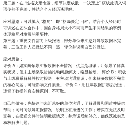
第二题：在 “性格决定命运，细节决定成败，一决定上” 横线处填入词
语使句子完整，并结合个人经历谈理解。
应对思路：可以填入 “格局”，即 “格局决定上限”。结合个人经历时，
可讲述在团队合作中，因自身格局大小不同而产生不同结果的事例，
体现格局对发展的重要性。
第三题：重要文件需向上级报送，部分单位未汇总好导致数据不完
善，三位工作人员做法不同，逐一评价并说明自己的做法。
应对思路：
评价 A：如实向领导汇报数据不全情况，优点是坦诚，让领导了解真
实状况，但未主动采取措施推动问题解决，略显被动。 评价 B：积极
与上级联系解释并按时报送，有主动沟通意识，但未解决数据不完善
的核心问题，可能影响文件质量。 评价 C：用往年数据拼凑后报送，
违背了数据的真实性原则，不可取。
自己的做法：先快速与未汇总好的单位沟通，了解进展和困难并提供
帮助；同时向领导汇报情况，说明正在推进的工作；若实在无法及时
完善，在报送文件时注明数据情况，并承诺后续补充，确保既诚实又
积极解决问题。