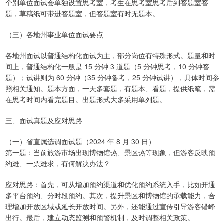
个别单位面试会单独设置思考室，考生在思考室思考后到答题室答
题，草稿纸可带进答题室，但答题室有时无题本。
（三）各地州事业单位面试要点
各地州面试以普通结构化面试为主，部分岗位有特殊形式。题量和时
间上，普通结构化一般是 15 分钟 3 道题（5 分钟思考，10 分钟答
题）；试讲则为 60 分钟（35 分钟备考，25 分钟试讲），具体时间参
照相关通知。题本方面，一天多套题，有题本、看题，提供纸笔，需
在思考时间内看完题目。出题形式大多采用单列题。
三、面试真题及应对思路
（一）省直属选调面试题（2024 年 8 月 30 日）
第一题：当前旅游市场出现博物馆热、景区热等现象，但游客反映预
约难、一票难求，有何解决办法？
应对思路：首先，可从增加预约渠道和优化预约系统入手，比如开通
多平台预约、分时段预约。其次，提升景区和博物馆的承载能力，合
理增加开放区域或延长开放时间。另外，还能通过宣传引导游客错峰
出行。最后，建立动态监测和预警机制，及时调整相关政策。