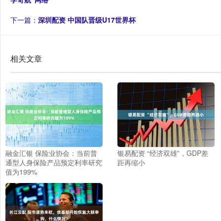
下一篇：
深圳配资 中国队晋级U17世界杯
相关文章
融金汇银 保险业协会：当前普
银易配资 “经济双雄”，GDP差
通型人身保险产品预定利率研究
距再缩小
值为199%