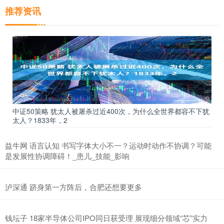
推荐资讯
中证50策略 犹太人被屠杀过近400次，为什么全世界都容不下犹
太人？1833年，2
益牛网 语言认知 书写字体大小不一？运动时动作不协调？可能
是发展性协调障碍！_患儿_技能_影响
泸深通 跻身第一方阵后，合肥还想要更多
钱坛子 18家半导体公司IPO同日获受理 展现细分领域“芯”实力