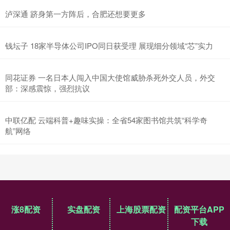
泸深通 跻身第一方阵后，合肥还想要更多
钱坛子 18家半导体公司IPO同日获受理 展现细分领域“芯”实力
同花证券 一名日本人闯入中国大使馆威胁杀死外交人员，外交
部：深感震惊，强烈抗议
中联亿配 云端科普+趣味实操：全省54家图书馆共筑“科学奇
航”网络
涨8配资
实盘配资
上海股票配资
配资平台APP
下载