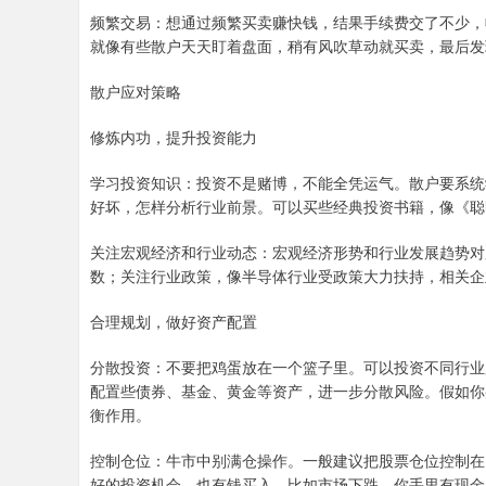
频繁交易：想通过频繁买卖赚快钱，结果手续费交了不少，
就像有些散户天天盯着盘面，稍有风吹草动就买卖，最后发
散户应对策略
修炼内功，提升投资能力
学习投资知识：投资不是赌博，不能全凭运气。散户要系统
好坏，怎样分析行业前景。可以买些经典投资书籍，像《聪
关注宏观经济和行业动态：宏观经济形势和行业发展趋势对股票
数；关注行业政策，像半导体行业受政策大力扶持，相关企
合理规划，做好资产配置
分散投资：不要把鸡蛋放在一个篮子里。可以投资不同行业
配置些债券、基金、黄金等资产，进一步分散风险。假如你
衡作用。
控制仓位：牛市中别满仓操作。一般建议把股票仓位控制在 
好的投资机会，也有钱买入。比如市场下跌，你手里有现金