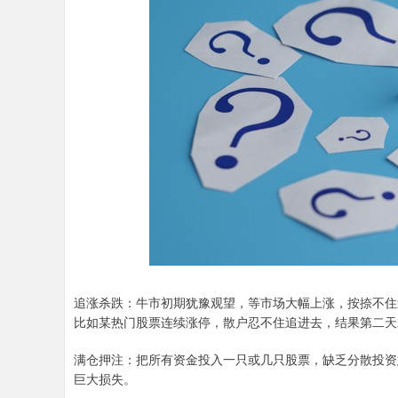
追涨杀跌：牛市初期犹豫观望，等市场大幅上涨，按捺不住
比如某热门股票连续涨停，散户忍不住追进去，结果第二天
满仓押注：把所有资金投入一只或几只股票，缺乏分散投资
巨大损失。