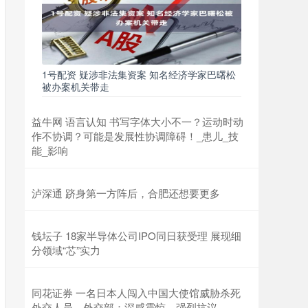
1号配资 疑涉非法集资案 知名经济学家巴曙松
被办案机关带走
益牛网 语言认知 书写字体大小不一？运动时动
作不协调？可能是发展性协调障碍！_患儿_技
能_影响
泸深通 跻身第一方阵后，合肥还想要更多
钱坛子 18家半导体公司IPO同日获受理 展现细
分领域“芯”实力
同花证券 一名日本人闯入中国大使馆威胁杀死
外交人员，外交部：深感震惊，强烈抗议