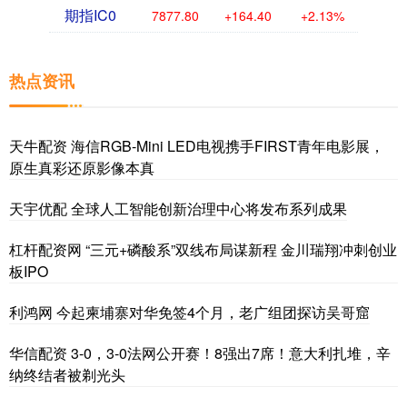
期指IC0
7877.80
+164.40
+2.13%
热点资讯
天牛配资 海信RGB-Mini LED电视携手FIRST青年电影展，
原生真彩还原影像本真
天宇优配 全球人工智能创新治理中心将发布系列成果
杠杆配资网 “三元+磷酸系”双线布局谋新程 金川瑞翔冲刺创业
板IPO
利鸿网 今起柬埔寨对华免签4个月，老广组团探访吴哥窟
华信配资 3-0，3-0法网公开赛！8强出7席！意大利扎堆，辛
纳终结者被剃光头