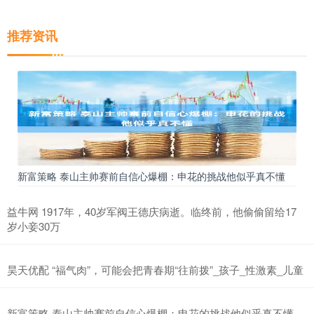
推荐资讯
新富策略 泰山主帅赛前自信心爆棚：申花的挑战他似乎真不懂
益牛网 1917年，40岁军阀王德庆病逝。临终前，他偷偷留给17
岁小妾30万
昊天优配 “福气肉”，可能会把青春期“往前拨”_孩子_性激素_儿童
新富策略 泰山主帅赛前自信心爆棚：申花的挑战他似乎真不懂