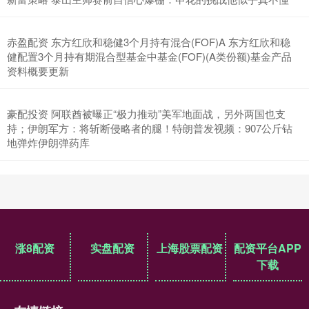
赤盈配资 东方红欣和稳健3个月持有混合(FOF)A 东方红欣和稳
健配置3个月持有期混合型基金中基金(FOF)(A类份额)基金产品
资料概要更新
豪配投资 阿联酋被曝正“极力推动”美军地面战，另外两国也支
持；伊朗军方：将斩断侵略者的腿！特朗普发视频：907公斤钻
地弹炸伊朗弹药库
涨8配资
实盘配资
上海股票配资
配资平台APP
下载