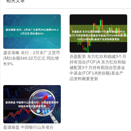
相关文章
盛谷策略 央行：2月末广义货币
赤盈配资 东方红欣和稳健3个月
(M2)余额349.22万亿元 同比增
持有混合(FOF)A 东方红欣和稳
长9%
健配置3个月持有期混合型基金
中基金(FOF)(A类份额)基金产
品资料概要更新
盈珑操盘 中国银行山东省分