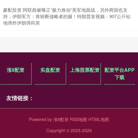
豪配投资 阿联酋被曝正“极力推动”美军地面战，另外两国也支
持；伊朗军方：将斩断侵略者的腿！特朗普发视频：907公斤钻
地弹炸伊朗弹药库
涨8配资
实盘配资
上海股票配资
配资平台APP
下载
友情链接：
Powered by
涨8配资
RSS地图
HTML地图
Copyright
© 2023-2026