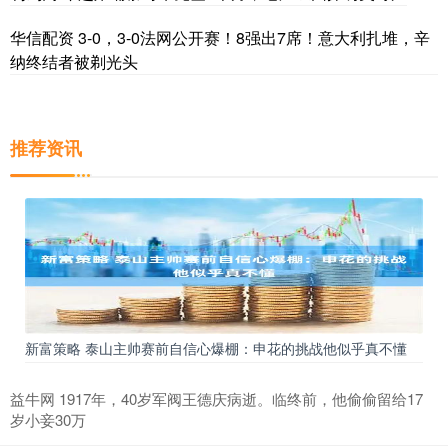
华信配资 3-0，3-0法网公开赛！8强出7席！意大利扎堆，辛
纳终结者被剃光头
推荐资讯
新富策略 泰山主帅赛前自信心爆棚：申花的挑战他似乎真不懂
益牛网 1917年，40岁军阀王德庆病逝。临终前，他偷偷留给17
岁小妾30万