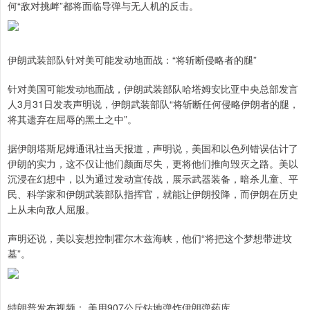
何“敌对挑衅”都将面临导弹与无人机的反击。
伊朗武装部队针对美可能发动地面战：“将斩断侵略者的腿”
针对美国可能发动地面战，伊朗武装部队哈塔姆安比亚中央总部发言
人3月31日发表声明说，伊朗武装部队“将斩断任何侵略伊朗者的腿，
将其遗弃在屈辱的黑土之中”。
据伊朗塔斯尼姆通讯社当天报道，声明说，美国和以色列错误估计了
伊朗的实力，这不仅让他们颜面尽失，更将他们推向毁灭之路。美以
沉浸在幻想中，以为通过发动宣传战，展示武器装备，暗杀儿童、平
民、科学家和伊朗武装部队指挥官，就能让伊朗投降，而伊朗在历史
上从未向敌人屈服。
声明还说，美以妄想控制霍尔木兹海峡，他们“将把这个梦想带进坟
墓”。
特朗普发布视频： 美用907公斤钻地弹炸伊朗弹药库