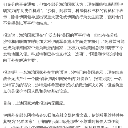
们充分的事先通知，但如今部分海湾国家认为，现在面临彻底削弱伊
朗实力的“历史性机遇”。“沙特、阿联酋、科威特和巴林的官员私下表
示，除非伊朗领导层出现重大变化或伊朗的行为发生剧变，否则他们
不希望美以军事行动结束。”
报道说，海湾国家现在“广泛支持”美国的军事行动，但也存在分歧，
沙特和阿联酋在呼吁加大对伊朗军事施压方面走在前列，“阿联酋可能
已成为海湾国家中最为鹰派的国家，正极力推动美国总统特朗普下令
发动地面入侵。科威特和巴林也支持这一选项”，“阿曼和卡塔尔则倾
向于外交解决方案”。
报道援引一名海湾国家外交官的话说，沙特已向美国表示，现在结束
战争无法产生一个能保障伊朗邻国安全的“好协议”。报道另援引一名
沙特官员的话说，沙特最终希望看到危机的政治解决方案，但当前重
点仍是保护本国人民和关键基础设施。
目前，上述国家对此报道尚无回应。
伊朗外交部长阿拉格齐30日晚在社交媒体发文说，伊朗尊重沙特并将
其视为“兄弟国家”，伊朗的行动目标是那些“不尊重阿拉伯人或伊朗
人、也无法提供任何安全保障的敌对侵略者”。阿拉格齐表示，“是时