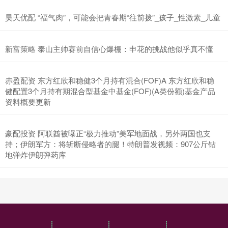
昊天优配 “福气肉”，可能会把青春期“往前拨”_孩子_性激素_儿童
新富策略 泰山主帅赛前自信心爆棚：申花的挑战他似乎真不懂
赤盈配资 东方红欣和稳健3个月持有混合(FOF)A 东方红欣和稳
健配置3个月持有期混合型基金中基金(FOF)(A类份额)基金产品
资料概要更新
豪配投资 阿联酋被曝正“极力推动”美军地面战，另外两国也支
持；伊朗军方：将斩断侵略者的腿！特朗普发视频：907公斤钻
地弹炸伊朗弹药库