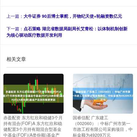
上一篇：
大牛证券 90后博士掌舵，开物纪天使+轮融资数亿元
下一篇：
点石策略 湖北省数据局副局长艾青松：以体制机制创新
为核心驱动医疗数据开发利用
相关文章
赤盈配资 东方红欣和稳健3个月
国睿信配 广东建工
持有混合(FOF)A 东方红欣和稳
（002060）：中标广州市第一
健配置3个月持有期混合型基金
市政工程有限公司采购项目，中
中基金(FOF)(A类份额)基金产
标金额为49209万元