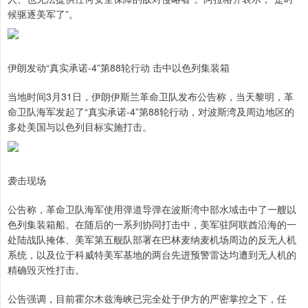
候驱逐美军了”。
伊朗发动“真实承诺-4”第88轮行动 击中以色列集装箱
当地时间3月31日，伊朗伊斯兰革命卫队发布公告称，当天黎明，革
命卫队海军发起了“真实承诺-4”第88轮行动，对波斯湾及周边地区的
多处美国与以色列目标实施打击。
袭击现场
公告称，革命卫队海军使用弹道导弹在波斯湾中部水域击中了一艘以
色列集装箱船。在随后的一系列协同打击中，美军驻阿联酋沿海的一
处陆战队掩体、美军第五舰队部署在巴林麦纳麦机场周边的反无人机
系统，以及位于科威特美军基地的两台先进预警雷达均遭到无人机的
精确毁灭性打击。
公告强调，目前霍尔木兹海峡已完全处于伊方的严密掌控之下，任