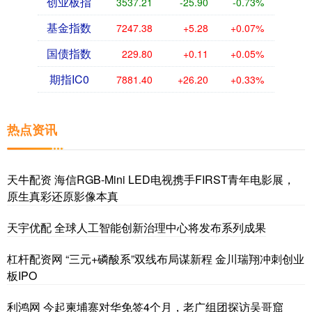
创业板指
3537.21
-25.90
-0.73%
基金指数
7247.38
+5.28
+0.07%
国债指数
229.80
+0.11
+0.05%
期指IC0
7881.40
+26.20
+0.33%
热点资讯
天牛配资 海信RGB-Mini LED电视携手FIRST青年电影展，
原生真彩还原影像本真
天宇优配 全球人工智能创新治理中心将发布系列成果
杠杆配资网 “三元+磷酸系”双线布局谋新程 金川瑞翔冲刺创业
板IPO
利鸿网 今起柬埔寨对华免签4个月，老广组团探访吴哥窟