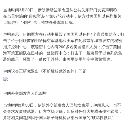
当地时间3月30日，伊朗伊斯兰革命卫队公共关系部门发表声明称，
在当天实施的“真实承诺-4”第87轮行动中，伊方对美国和以色列相关
目标进行了4轮打击，摧毁多处军事目标。
声明表示，伊朗军方在行动中摧毁了美国和以色列4个官兵集结点；打
击了位于阿联酋的明哈德空军基地和美军在阿联酋某城市设立的秘密
指挥控制中心，该秘密中心内有200多名美国指挥人员；打击了美国
海军第五舰队在巴林的一处指挥中心；打击了一艘隶属于以色列的集
装箱船只；摧毁了一处位于沙特、由美军使用的空中预警雷达。
伊朗议会正研究退出《不扩散核武器条约》问题
伊朗外交部发言人巴加埃
当地时间3月30日，伊朗外交部发言人巴加埃表示，伊朗从未、也不
会寻求发展核武器。伊方立场明确，即反对任何大规模杀伤性武器，
并将相关问题归因于国际原子能机构及部分国家的“破坏性做法”。