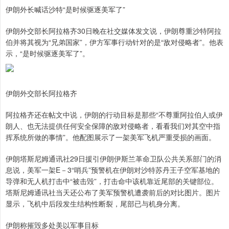
伊朗外长喊话沙特“是时候驱逐美军了”
伊朗外交部长阿拉格齐30日晚在社交媒体发文说，伊朗尊重沙特阿拉
伯并将其视为“兄弟国家”，伊方军事行动针对的是“敌对侵略者”。他表
示，“是时候驱逐美军了”。
伊朗外交部长阿拉格齐
阿拉格齐还在帖文中说，伊朗的行动目标是那些“不尊重阿拉伯人或伊
朗人、也无法提供任何安全保障的敌对侵略者，看看我们对其空中指
挥系统所做的事情”。他配图展示了一架美军飞机严重受损的画面。
伊朗塔斯尼姆通讯社29日援引伊朗伊斯兰革命卫队公共关系部门的消
息说，美军一架E－3“哨兵”预警机在伊朗对沙特苏丹王子空军基地的
导弹和无人机打击中“被击毁”，打击命中该机靠近尾部的关键部位。
塔斯尼姆通讯社当天还公布了美军预警机遭袭前后的对比图片。图片
显示，飞机中后段发生结构性断裂，尾部已与机身分离。
伊朗称摧毁多处美以军事目标