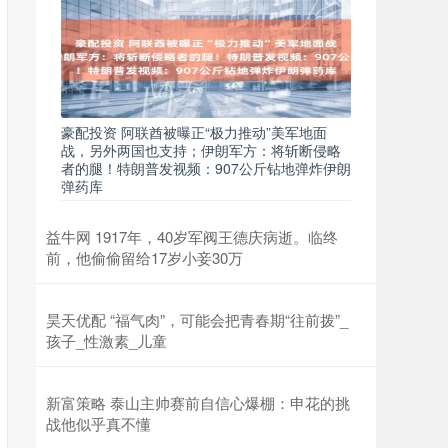
豪配投资 阿联酋被曝正“极力推动”美军地面
战，另外两国也支持；伊朗军方：将斩断侵略
者的腿！特朗普发视频：907公斤钻地弹炸伊朗
弹药库
益牛网 1917年，40岁军阀王德庆病逝。临终
前，他偷偷留给17岁小妾30万
昊天优配 “福气肉”，可能会把青春期“往前拨”_
孩子_性激素_儿童
新富策略 泰山主帅赛前自信心爆棚：申花的挑
战他似乎真不懂