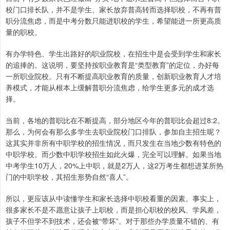
校门口排长队，并不是学生、家长放弃普高转而选择职校，不再有普
职分流焦虑，而是中考分数只能进职校的学生，希望能进一所更高质
量的职校。
有办学特色、学生出路好的职业院校，在招生中是会受到学生和家长
的追捧的。这说明，要坚持按职业教育是“类型教育”的定位，办好每
一所职业院校。只有不断提高职业教育的质量，创新职业教育人才培
养模式，才能从根本上缓解普职分流焦虑，给学生更多元的成才选
择。
当前，各地的普职比在不断提高，部分地区今年的普职比会超过8:2。
那么，为何会有那么多学生去职业院校门口排队，参加自主招生呢？
这其实并非所有中职学校的招生情况，而只发生在当地少数有特色的
中职学校。而少数中职学校招生如此火爆，完全可以理解。如果当地
中考学生10万人，20%上中职，就是2万人，这2万考生都想进某所热
门的中职学校，其招生形势自然“喜人”。
所以，更应该从中读懂学生和家长选择中职校看重的因素。事实上，
很多家长不是不愿意让孩子上职校，而是担心职校的校风、学风差，
孩子不但学不到技术，还会被“带坏”。对于那些办学质量不错的、有