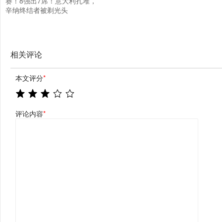
赛！8强出7席！意大利扎堆，
辛纳终结者被剃光头
相关评论
本文评分
*
评论内容
*