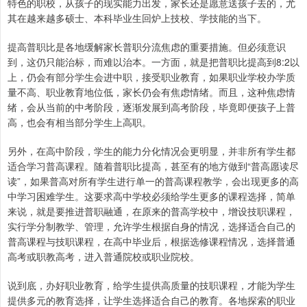
特色的职校，从孩子的现实能力出发，家长还是愿意送孩子去的，尤
其在越来越多硕士、本科毕业生回炉上技校、学技能的当下。
提高普职比是各地缓解家长普职分流焦虑的重要措施。但必须意识
到，这仍只能治标，而难以治本。一方面，就是把普职比提高到8:2以
上，仍会有部分学生会进中职，接受职业教育，如果职业学校办学质
量不高、职业教育地位低，家长仍会有焦虑情绪。而且，这种焦虑情
绪，会从当前的中考阶段，逐渐发展到高考阶段，毕竟即便孩子上普
高，也会有相当部分学生上高职。
另外，在高中阶段，学生的能力分化情况会更明显，并非所有学生都
适合学习普高课程。随着普职比提高，甚至有的地方做到“普高愿读尽
读”，如果普高对所有学生进行单一的普高课程教学，会出现更多的高
中学习困难学生。这要求高中学校必须给学生更多的课程选择，简单
来说，就是要推进普职融通，在原来的普高学校中，增设技职课程，
实行学分制教学、管理，允许学生根据自身的情况，选择适合自己的
普高课程与技职课程，在高中毕业后，根据选修课程情况，选择普通
高考或职教高考，进入普通院校或职业院校。
说到底，办好职业教育，给学生提供高质量的技职课程，才能为学生
提供多元的教育选择，让学生选择适合自己的教育。各地探索的职业