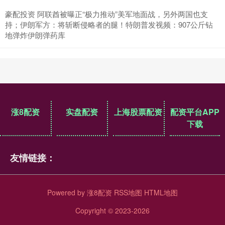
豪配投资 阿联酋被曝正“极力推动”美军地面战，另外两国也支
持；伊朗军方：将斩断侵略者的腿！特朗普发视频：907公斤钻
地弹炸伊朗弹药库
涨8配资
实盘配资
上海股票配资
配资平台APP
下载
友情链接：
Powered by
涨8配资
RSS地图
HTML地图
Copyright
© 2023-2026