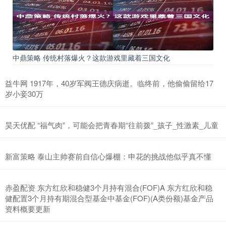
中鼎策略 传统村落爆火？这款游戏里藏着三国文化
益牛网 1917年，40岁军阀王德庆病逝。临终前，他偷偷留给17
岁小妾30万
昊天优配 “福气肉”，可能会把青春期“往前拨”_孩子_性激素_儿童
新富策略 泰山主帅赛前自信心爆棚：申花的挑战他似乎真不懂
赤盈配资 东方红欣和稳健3个月持有混合(FOF)A 东方红欣和稳
健配置3个月持有期混合型基金中基金(FOF)(A类份额)基金产品
资料概要更新