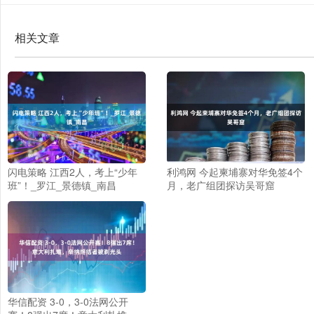
相关文章
闪电策略 江西2人，考上“少年
利鸿网 今起柬埔寨对华免签4个
班”！_罗江_景德镇_南昌
月，老广组团探访吴哥窟
华信配资 3-0，3-0法网公开