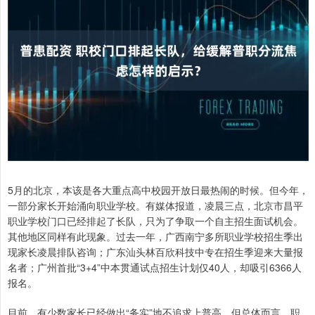
5月的北京，本该是各大重点高中校园开放日最热闹的时候。但今年，
一部分家长开始涌向职业学校。有媒体报道，凌晨三点，北京市昌平
职业学校门口已经排起了长队，只为了争取一个自主招生面试机会。
其他地区同样有此现象。过去一年，广西南宁多所职业学校招生季出
现家长凌晨排队咨询；广东汕头林百欣科技中专在招生季迎来大量报
名者；广州首批“3+4”中本贯通试点招生计划仅40人，却吸引6366人
报名。
目前，有少数家长已经做出“务实”地不追求上普高，但总体而言，职