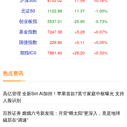
沪深300
4702.02
+7.59
+0.16%
北证50
1122.88
-11.37
-1.00%
创业板指
3537.21
-25.90
-0.73%
基金指数
7247.38
+5.28
+0.07%
国债指数
229.80
+0.11
+0.05%
期指IC0
7881.40
+26.20
+0.33%
热点资讯
高亿管理 全新Siri AI加持！苹果首款7英寸家庭中枢曝光 支持
人脸识别
百胜证券 嫦娥六号新发现：月背“晒太阳”更深入，竟是地球
磁层在“调速”