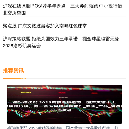
泸深在线 A股IPO保荐半年盘点：三大券商领跑 中小投行借
北交所突围
聚点股 广东文旅邀游客加入南粤红色课堂
沪深策略联盟 拒绝为国效力三年承诺！掘金球星穆雷无缘
2028洛杉矶奥运会
推荐资讯
盛瑞德优配 2025黄精选购指南：国产黄精十大品牌排行榜，归