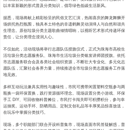
以丰富新颖的形式普及分类知识，倡导绿色低碳生活新风。
据悉，现场将献上精彩纷呈的民俗文艺汇演，热闹喜庆的舞龙舞狮开
场烘托热烈氛围，独具本土特色的非遗鹤舞灵动演绎人与自然和谐共
生理念。原创垃圾分类主题歌曲倾情唱响，以视听艺术形式传递环保
责任，让分类理念浸润人心。
不仅如此，活动现场将举行志愿队伍授旗仪式，正式为珠海市高校生
活垃圾分类志愿服务队、珠海市生活垃圾分类银发讲师团授旗。依托
市志愿服务联合会及各类社会组织资源，不断壮大专业化、多元化志
愿队伍，汇聚社会各界力量，持续推进全市垃圾分类志愿服务工作落
地见效。
多样互动玩法兼具实用性与趣味性，市民可携带闲置塑料空瓶参与两
瓶换一袋环保置换，践行资源循环理念。现场设置分类小游戏、环保
手工 DIY、可回收物科普摊位，市民打卡闯关即可积攒积分，参与幸
运抽奖。运动手环、防晒用品、定制文创礼品等丰厚奖品惊喜放送，
在玩乐中掌握分类技巧。
现场，多个职能部门联合开设科普集市，现场直面市民答疑解惑，普