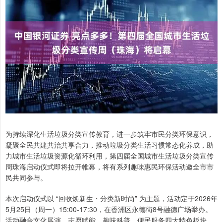
为持续深化生活垃圾分类宣传教育，进一步筑牢市民分类环保意识，
凝聚全民共建共治共享合力，推动垃圾分类生活习惯常态化养成，助
力城市生活垃圾资源化循环利用，第四届全国城市生活垃圾分类宣传
周珠海启动仪式即将拉开帷幕，将有系列趣味惠民环保活动邀全市市
民共同参与。
本次启动仪式以 “回收焕新生・分类新时尚” 为主题，活动定于2026年
5月25日（周一）15:00-17:30，在香洲区永德街8号融德广场举办。
活动融合文化展演、志愿赋能、趣味科普、便民服务四大特色板块，