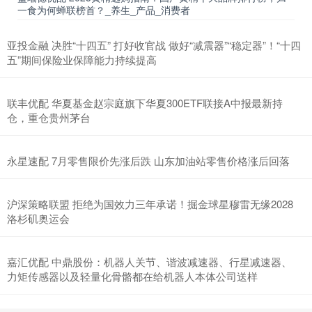
一食为何蝉联榜首？_养生_产品_消费者
亚投金融 决胜“十四五” 打好收官战 做好“减震器”“稳定器”！“十四
五”期间保险业保障能力持续提高
联丰优配 华夏基金赵宗庭旗下华夏300ETF联接A中报最新持
仓，重仓贵州茅台
永星速配 7月零售限价先涨后跌 山东加油站零售价格涨后回落
沪深策略联盟 拒绝为国效力三年承诺！掘金球星穆雷无缘2028
洛杉矶奥运会
嘉汇优配 中鼎股份：机器人关节、谐波减速器、行星减速器、
力矩传感器以及轻量化骨骼都在给机器人本体公司送样