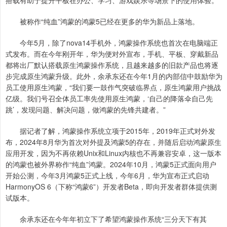
被称作“纯血”鸿蒙的鸿蒙5已经在更多的华为新品上落地。
今年5月，除了nova14手机外，鸿蒙操作系统也首次在电脑端正
式发布。而在今年刚开年，华为便对外宣布，手机、平板、穿戴新品
都将出厂默认搭载原生鸿蒙操作系统，且越来越多的旧款产品也将逐
步完成原生鸿蒙升级。此外，余承东还在今年1月的内部信中鼓励华为
员工使用原生鸿蒙，“我们要一鼓作气突破临界点，原生鸿蒙用户挑战
亿级。我们号召全体员工率先使用原生鸿蒙，‘自己的降落伞自己先
跳’，发现问题、解决问题，做鸿蒙的先锋共建者。”
据记者了解，鸿蒙操作系统立项于2015年，2019年正式对外发
布，2024年8月华为首次对外提及鸿蒙5的存在，并随后启动鸿蒙原生
应用开发，因为不再依赖Unix和Linux内核也不再兼容安卓，这一版本
的鸿蒙也被外界称作“纯血”鸿蒙。2024年10月，鸿蒙5正式面向用户
开始公测，今年3月鸿蒙5正式上线，今年6月，华为宣布正式启动
HarmonyOS 6（下称“鸿蒙6”）开发者Beta，即向开发者群体提供测
试版本。
余承东还在今年年初立下了希望鸿蒙操作系统“三分天下有其