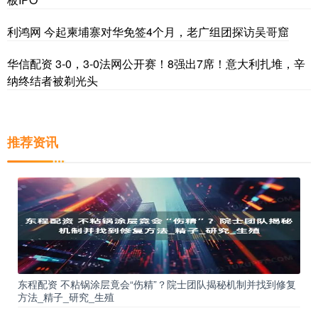
利鸿网 今起柬埔寨对华免签4个月，老广组团探访吴哥窟
华信配资 3-0，3-0法网公开赛！8强出7席！意大利扎堆，辛
纳终结者被剃光头
推荐资讯
东程配资 不粘锅涂层竟会“伤精”？院士团队揭秘机制并找到修复
方法_精子_研究_生殖