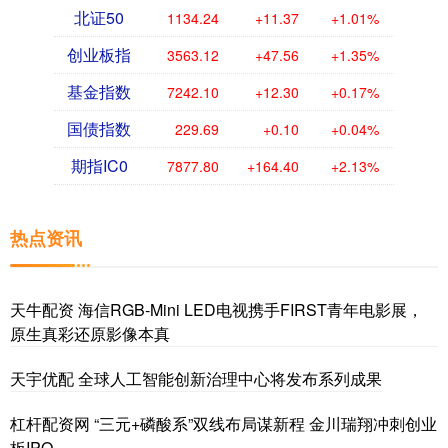
北证50
1134.24
+11.37
+1.01%
创业板指
3563.12
+47.56
+1.35%
基金指数
7242.10
+12.30
+0.17%
国债指数
229.69
+0.10
+0.04%
期指IC0
7877.80
+164.40
+2.13%
热点资讯
天牛配资 海信RGB-Mini LED电视携手FIRST青年电影展，
原生真彩还原影像本真
天宇优配 全球人工智能创新治理中心将发布系列成果
杠杆配资网 “三元+磷酸系”双线布局谋新程 金川瑞翔冲刺创业
板IPO