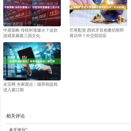
中鼎策略 传统村落爆火？这款
芒果配资 西班牙首相桑切斯即
游戏里藏着三国文化
将访华？外交部回应
永宝网 专家观点：烟草税提税
进入窗口期
相关评论
本文评分
*