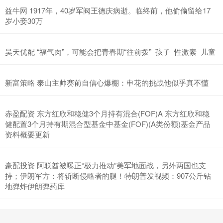
益牛网 1917年，40岁军阀王德庆病逝。临终前，他偷偷留给17
岁小妾30万
昊天优配 “福气肉”，可能会把青春期“往前拨”_孩子_性激素_儿童
新富策略 泰山主帅赛前自信心爆棚：申花的挑战他似乎真不懂
赤盈配资 东方红欣和稳健3个月持有混合(FOF)A 东方红欣和稳
健配置3个月持有期混合型基金中基金(FOF)(A类份额)基金产品
资料概要更新
豪配投资 阿联酋被曝正“极力推动”美军地面战，另外两国也支
持；伊朗军方：将斩断侵略者的腿！特朗普发视频：907公斤钻
地弹炸伊朗弹药库