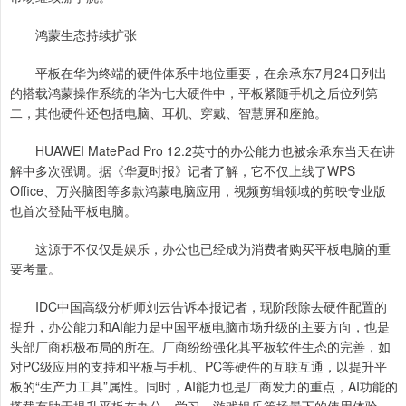
鸿蒙生态持续扩张
平板在华为终端的硬件体系中地位重要，在余承东7月24日列出
的搭载鸿蒙操作系统的华为七大硬件中，平板紧随手机之后位列第
二，其他硬件还包括电脑、耳机、穿戴、智慧屏和座舱。
HUAWEI MatePad Pro 12.2英寸的办公能力也被余承东当天在讲
解中多次强调。据《华夏时报》记者了解，它不仅上线了WPS
Office、万兴脑图等多款鸿蒙电脑应用，视频剪辑领域的剪映专业版
也首次登陆平板电脑。
这源于不仅仅是娱乐，办公也已经成为消费者购买平板电脑的重
要考量。
IDC中国高级分析师刘云告诉本报记者，现阶段除去硬件配置的
提升，办公能力和AI能力是中国平板电脑市场升级的主要方向，也是
头部厂商积极布局的所在。厂商纷纷强化其平板软件生态的完善，如
对PC级应用的支持和平板与手机、PC等硬件的互联互通，以提升平
板的“生产力工具”属性。同时，AI能力也是厂商发力的重点，AI功能的
搭载有助于提升平板在办公、学习、游戏娱乐等场景下的使用体验。