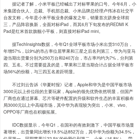
据记者了解，小米平板已经喊出了对标苹果的口号。今年6月，小
米集团合伙人、总裁、手机部总裁、小米品牌总经理卢伟冰在社交平
台发文称，今年是小米平板业务的爆发之年，销量首次跻身全球前
三，产品阵容换新，全面对标iPad，而其6月下旬发布的REDMI K
Pad是红米首款旗舰小平板，则直接对标iPad mini。
据TechInsights数据，今年Q1全球平板市场小米出货310万台，
年增57%，以9%的市占率位居苹果和三星之后名列第三，华为与亚马
逊当期出货量分别为250万台和240万台，市占率均约为7%，分列第
四、五名。不过需要提及的是，苹果和三星当期合计占据全球平板市
场56%的份额，与三四五名差距明显。
不过刘云告诉《华夏时报》记者，Apple和华为是中国平板市场
3000元以上价位段的主要玩家，Apple的领先优势依然明显，但国产
厂商也在通过屏幕、芯片等硬件配置的升级和软件生态的丰富积极布
局3000元以上中高端市场，其中华为表现较为突出，小米、vivo、
OPPO等厂商也在积极拓展。
IDC数据显示，今年Q1，在国补的有效刺激下，中国平板市场显
著增长，出货量同比增长19.5%达852万台，其中华为份额为34.5%，
位居第一，同期苹果以22.5%的份额位列第二，小米（16.8%）、荣