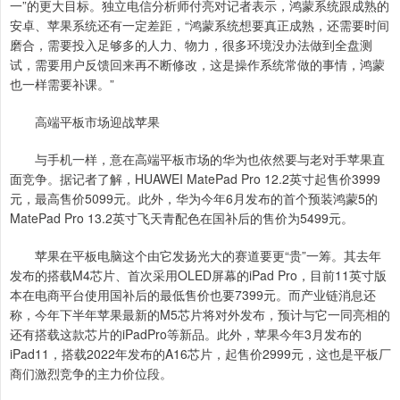
一”的更大目标。独立电信分析师付亮对记者表示，鸿蒙系统跟成熟的
安卓、苹果系统还有一定差距，“鸿蒙系统想要真正成熟，还需要时间
磨合，需要投入足够多的人力、物力，很多环境没办法做到全盘测
试，需要用户反馈回来再不断修改，这是操作系统常做的事情，鸿蒙
也一样需要补课。”
高端平板市场迎战苹果
与手机一样，意在高端平板市场的华为也依然要与老对手苹果直
面竞争。据记者了解，HUAWEI MatePad Pro 12.2英寸起售价3999
元，最高售价5099元。此外，华为今年6月发布的首个预装鸿蒙5的
MatePad Pro 13.2英寸飞天青配色在国补后的售价为5499元。
苹果在平板电脑这个由它发扬光大的赛道要更“贵”一筹。其去年
发布的搭载M4芯片、首次采用OLED屏幕的iPad Pro，目前11英寸版
本在电商平台使用国补后的最低售价也要7399元。而产业链消息还
称，今年下半年苹果最新的M5芯片将对外发布，预计与它一同亮相的
还有搭载这款芯片的iPadPro等新品。此外，苹果今年3月发布的
iPad11，搭载2022年发布的A16芯片，起售价2999元，这也是平板厂
商们激烈竞争的主力价位段。