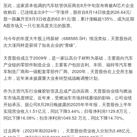
至此，这家原本低调的汽车软管供应商在8月中旬宣布将被AI芯片企业
收购后，已连续走出9个“一”字涨停，股价自8月14日收盘的26.64元/
股一路飙升至9月3日收盘的62.81元/股，累计涨幅超135%，成为近期
A股市场又一只引发高度关注的股票。
与今年的年度大牛股上纬新材（688585.SH）情况类似，天普股份此
次大涨同样是获得了知名企业的“青睐”。
天普股份成立于2009年，是一家以高分子材料为基础，主要面向汽车
产业链的零部件制造企业，主要客户包括吉利、丰田、福特等汽车整
车制造厂商和一级配套零部件厂商。2020年，天普股份在上交所主板
上市，近年来未披露重大业务转型或战略调整计划。
作为主营汽车行业橡胶软管及总成产品供应商，天普股份业绩与燃油
车市场高度绑定。近年来，受燃油车市场持续萎缩的影响，公司业绩
开始承压。据公司8月28日晚披露的2025年半年报，天普股份上半年
实现营业收入1.51亿元，同比下降3.44%；归母净利润1129.8万元，
同比下降16.08%；扣非净利润1049.52 万元，同比下降14.70%。
过去两年（2023年和2024年），天普股份营业收入分别为3.48亿元、