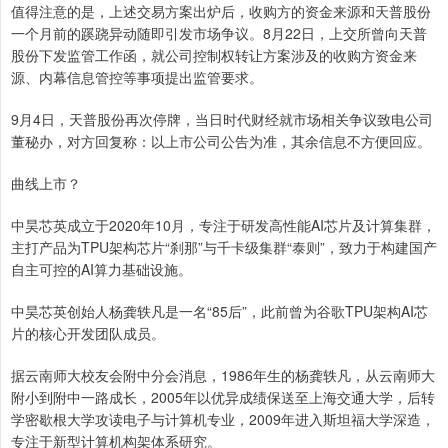
值得注意的是，上述交易方案出炉后，收购方的资金来源和天普股份
一个月前的蹊跷异动随即引发市场争议。8月22日，上交所曾向天普
股份下发监管工作函，就公司控制权转让方案涉及的收购方资金来
源、内幕信息管控等事项提出监管要求。
9月4日，天普股份再次停牌，当日时代财经就市场相关争议致电公司
董秘办，对方回复称：以上市公司公告为准，其余信息不方便回应。
曲线上市？
中昊芯英成立于2020年10月，专注于研发高性能AI芯片及计算集群，
主打产品为TPU架构芯片“刹那”与千卡级集群“泰则”，致力于构建国产
自主可控的AI算力基础设施。
中昊芯英创始人杨龚轶凡是一名“85后”，此前曾为谷歌TPU架构AI芯
片的核心开发团队成员。
据云南师大校友会附中分会消息，1986年生的杨龚轶凡，从云南师大
附小到附中一路成长，2005年以优异成绩保送至上海交通大学，后转
学密歇根大学攻读电子与计算机专业，2009年进入斯坦福大学深造，
专注于新型计算机构架体系研究。