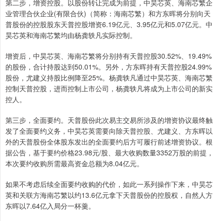
第二步，增资控股。以股份转让完成为前提，中昊芯英、海南芯繁企
业管理合伙企业(有限合伙)（简称：海南芯繁）和方东晖将分别向天
普股份的控股股东天普控股增资6.19亿元、3.95亿元和5.07亿元。中
昊芯英和海南芯繁均由杨龚轶凡实际控制。
增资后，中昊芯英、海南芯繁将分别持有天普控股30.52%、19.49%
的股份，合计持股达到50.01%。另外，方东晖持有天普控股24.99%
股份，尤建义持股比例降至25%。杨龚轶凡通过中昊芯英、海南芯繁
控制天普控股，进而控制上市公司，杨龚轶凡将成为上市公司的新实
控人。
第三步，全面要约。天普股份此次易主交易所涉及的增资协议最终触
发了全面要约义务，中昊芯英需要向除天普控股、尤建义、方东晖以
外的天普股份全体股东发出的全面要约后方可履行前述增资协议。根
据公告，基于要约价格23.98元/股、最大收购数量3352万股的前提，
本次要约收购所需最高资金总额为8.04亿元。
如果不考虑后续全面要约收购的代价，如此一系列操作下来，中昊芯
英和关联方海南芯繁以约13.6亿元拿下天普股份的控股权，自然人方
东晖以7.64亿入局分一杯羹。