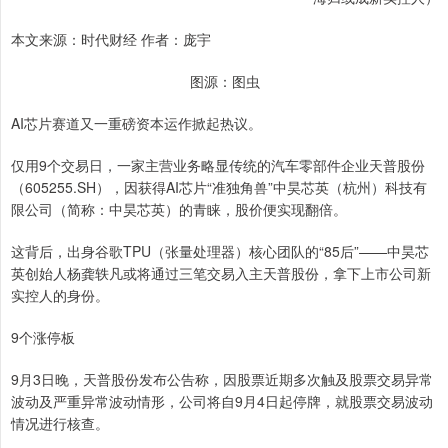
本文来源：时代财经 作者：庞宇
图源：图虫
AI芯片赛道又一重磅资本运作掀起热议。
仅用9个交易日，一家主营业务略显传统的汽车零部件企业天普股份
（605255.SH），因获得AI芯片“准独角兽”中昊芯英（杭州）科技有
限公司（简称：中昊芯英）的青睐，股价便实现翻倍。
这背后，出身谷歌TPU（张量处理器）核心团队的“85后”——中昊芯
英创始人杨龚轶凡或将通过三笔交易入主天普股份，拿下上市公司新
实控人的身份。
9个涨停板
9月3日晚，天普股份发布公告称，因股票近期多次触及股票交易异常
波动及严重异常波动情形，公司将自9月4日起停牌，就股票交易波动
情况进行核查。