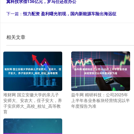
翼科技求偿136亿元，罗马仕还在办公
下一篇：
恒力配资 盈利曙光初现，国内新能源车险出海远征
相关文章
堆财网 国立安徽大学的亲儿子
益牛网 精研科技：公司2025年
安师大、安农大，侄子安大，养
上半年各业务板块经营情况以半
子安庆师大_高校_校址_高等教
年度报告为准
育