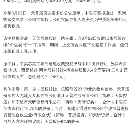
3.42亿元，净利润分别为3060.82万元、3306.60万元。
今年8月22日，天普股份连发多份公告显示，中昊芯英拟通过一系列
收购交易拿下公司控制权，公司实际控制人将变更为中昊芯英创始人
杨龚轶凡。
该消息披露后，天普股份股价一路狂飙，自8月22日复牌以来股票连
续9个交易日“一”字涨停。期间，上交所曾两度下发监管工作函，但仍
未阻止其上涨步伐。
据了解，中昊芯英主导的这笔收购交易没有采用“协议转让+放弃表决
权”方式，而是通过“两笔股权转让+增资控股股东+全面要约”三步走迂
回方式入主，总耗资约21.24亿元。
具体来看，第一步，股权转让。按照每股23.98元的收购价格，天普股
份实控人尤建义及其控制公司浙江天普控股有限公司（简称：天普控
股）和宁波市天昕贸易有限公司（简称：天昕贸易），合计向中昊芯
英协议转让10.75%的股份，同时，尤建义通过控制公司宁波市普恩投
资管理合伙企业(有限合伙)（简称：普恩投资）和天昕贸易，合计向
自然人方东晖协议转让天普股份8%的股份。