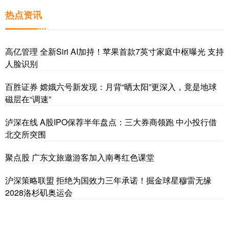
热点资讯
高亿管理 全新Siri AI加持！苹果首款7英寸家庭中枢曝光 支持
人脸识别
百胜证券 嫦娥六号新发现：月背“晒太阳”更深入，竟是地球
磁层在“调速”
泸深在线 A股IPO保荐半年盘点：三大券商领跑 中小投行借
北交所突围
聚点股 广东文旅邀游客加入南粤红色课堂
沪深策略联盟 拒绝为国效力三年承诺！掘金球星穆雷无缘
2028洛杉矶奥运会