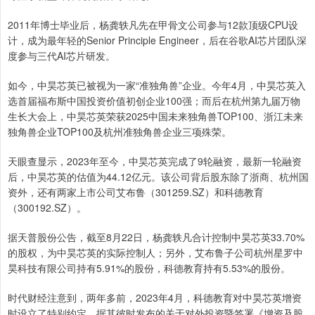
2011年博士毕业后，杨龚轶凡先在甲骨文公司参与12款顶级CPU设
计，成为最年轻的Senior Principle Engineer，后在谷歌AI芯片团队深
度参与三代AI芯片研发。
如今，中昊芯英已被视为一家“准独角兽”企业。今年4月，中昊芯英入
选首届福布斯中国投资价值初创企业100强；而后在杭州第九届万物
生长大会上，中昊芯英荣获2025中国未来独角兽TOP100、浙江未来
独角兽企业TOP100及杭州准独角兽企业三项殊荣。
天眼查显示，2023年至今，中昊芯英完成了9轮融资，最新一轮融资
后，中昊芯英的估值为44.12亿元。该公司背后股东除了浙商、杭州国
资外，还有两家上市公司艾布鲁（301259.SZ）和科德教育
（300192.SZ）。
据天普股份公告，截至8月22日，杨龚轶凡合计控制中昊芯英33.70%
的股权，为中昊芯英的实际控制人；另外，艾布鲁子公司杭州星罗中
昊科技有限公司持有5.91%的股份，科德教育持有5.53%的股份。
时代财经注意到，两年多前，2023年4月，科德教育对中昊芯英增资
时设立了特别约定，据其彼时发布的关于对外投资暨签署《增资及股