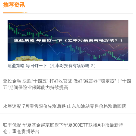
推荐资讯
速盈策略 每日钉一下（汇率对投资有啥影响？）
亚投金融 决胜“十四五” 打好收官战 做好“减震器”“稳定器”！“十四
五”期间保险业保障能力持续提高
永星速配 7月零售限价先涨后跌 山东加油站零售价格涨后回落
联丰优配 华夏基金赵宗庭旗下华夏300ETF联接A中报最新持
仓，重仓贵州茅台