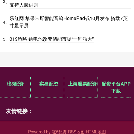
3、
支持人脸识别
乐红网 苹果带屏智能音箱HomePad或10月发布 搭载7英
4、
寸显示屏
319策略 钠电池改变储能市场“一锂独大”
5、
涨8配资
实盘配资
上海股票配资
配资平台APP
下载
友情链接：
Powered by
涨8配资
RSS地图
HTML地图