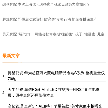
融创优配 本次上海优化调整房产税试点政策力度如何？
辉煌优配 即墨启动农资打假“亮剑”专项行动 护航春耕保生产
昊天优配 “福气肉”，可能会把青春期“往前拨”_孩子_性激素_儿童
最新文章
博星配资 华为超轻薄鸿蒙电脑新品命名S系列 整机重量仅
1、
798g
天牛配资 海信RGB-Mini LED电视携手FIRST青年电影
2、
展，原生真彩还原影像本真
高亿管理 全新Siri AI加持！苹果首款7英寸家庭中枢曝光