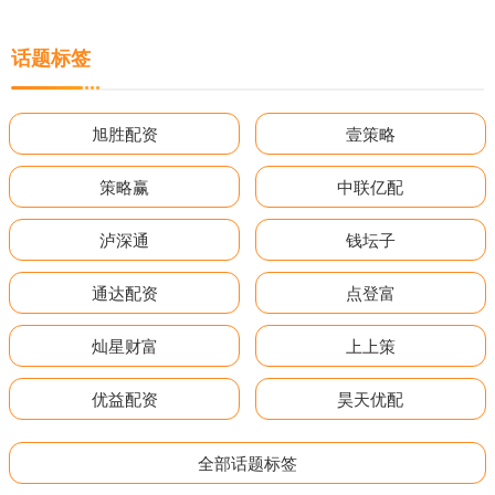
话题标签
旭胜配资
壹策略
策略赢
中联亿配
泸深通
钱坛子
通达配资
点登富
灿星财富
上上策
优益配资
昊天优配
全部话题标签