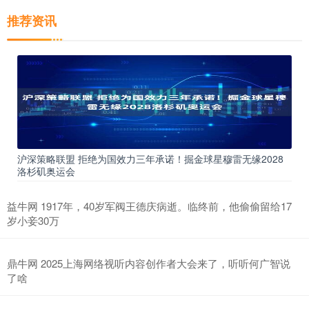
推荐资讯
沪深策略联盟 拒绝为国效力三年承诺！掘金球星穆雷无缘2028
洛杉矶奥运会
益牛网 1917年，40岁军阀王德庆病逝。临终前，他偷偷留给17
岁小妾30万
鼎牛网 2025上海网络视听内容创作者大会来了，听听何广智说
了啥