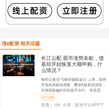
涨8配资 相关话题
长江云配 股市涨势未歇，债
基却开始恢复大额申购，什
么情况？
每经记者|任飞每经编辑|赵云 上周，债券
市场依然延续调整，叠加A股表现强劲，
市场风险偏好仍在提升当中。 有意思的
是，债基却频频出现恢复大额申购的现
长江云配
象。 尽管从官....
查看：
168
分类：
配资平台APP下