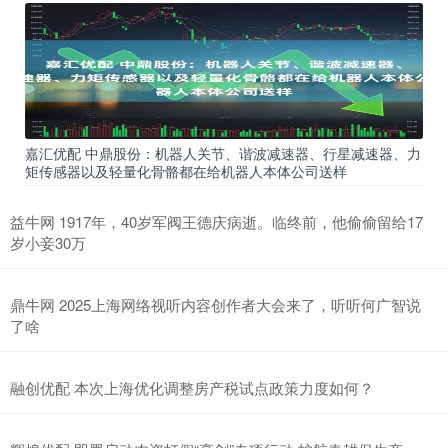
嘉汇优配 中鼎股份：机器人关节、谐波减速器、行星减速器、力
矩传感器以及轻量化骨骼都在给机器人本体公司送样
益牛网 1917年，40岁军阀王德庆病逝。临终前，他偷偷留给17
岁小妾30万
鼎牛网 2025上海网络视听内容创作者大会来了，听听何广智说
了啥
融创优配 本次上海优化调整房产税试点政策力度如何？