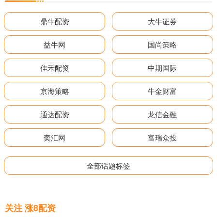
鼎牛配资
大牛证券
益牛网
国尚策略
佳禾配资
中期国际
京海策略
牛金财富
通达配资
龙信金融
奕汇网
富瑞众投
全部话题标签
关注 涨8配资