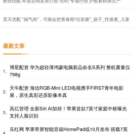
辉煌优配 即墨启动农资打假“亮剑”专项行动 护航春耕保生产
昊天优配 “福气肉”，可能会把青春期“往前拨”_孩子_性激素_儿童
最新文章
博星配资 华为超轻薄鸿蒙电脑新品命名S系列 整机重量仅
1、
798g
天牛配资 海信RGB-Mini LED电视携手FIRST青年电影
2、
展，原生真彩还原影像本真
高亿管理 全新Siri AI加持！苹果首款7英寸家庭中枢曝光
3、
支持人脸识别
乐红网 苹果带屏智能音箱HomePad或10月发布 搭载7英
4、