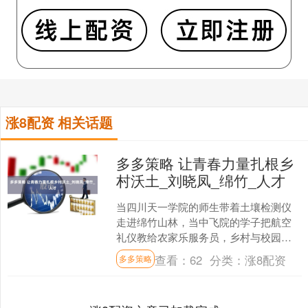
涨8配资 相关话题
多多策略 让青春力量扎根乡
村沃土_刘晓凤_绵竹_人才
当四川天一学院的师生带着土壤检测仪
走进绵竹山林，当中飞院的学子把航空
礼仪教给农家乐服务员，乡村与校园的
围墙正在悄然消融。绵竹市用 “令人心动
查看：
62
分类：
涨8配资
多多策略
的乡村 offer”....