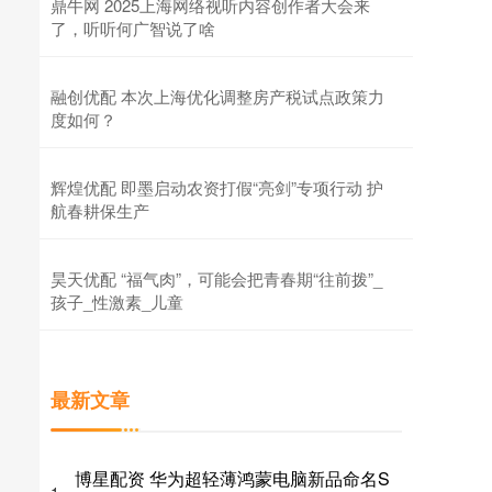
鼎牛网 2025上海网络视听内容创作者大会来
了，听听何广智说了啥
融创优配 本次上海优化调整房产税试点政策力
度如何？
辉煌优配 即墨启动农资打假“亮剑”专项行动 护
航春耕保生产
昊天优配 “福气肉”，可能会把青春期“往前拨”_
孩子_性激素_儿童
最新文章
博星配资 华为超轻薄鸿蒙电脑新品命名S