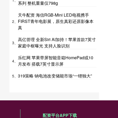
1、
系列 整机重量仅798g
天牛配资 海信RGB-Mini LED电视携手
FIRST青年电影展，原生真彩还原影像本
2、
真
高亿管理 全新Siri AI加持！苹果首款7英寸
3、
家庭中枢曝光 支持人脸识别
乐红网 苹果带屏智能音箱HomePad或10
4、
月发布 搭载7英寸显示屏
319策略 钠电池改变储能市场“一锂独大”
5、
配资平台APP下载