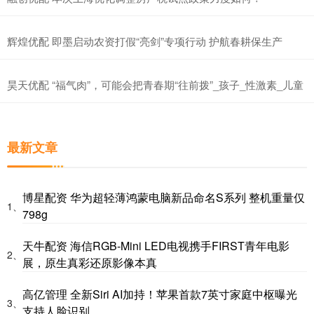
辉煌优配 即墨启动农资打假“亮剑”专项行动 护航春耕保生产
昊天优配 “福气肉”，可能会把青春期“往前拨”_孩子_性激素_儿童
最新文章
博星配资 华为超轻薄鸿蒙电脑新品命名S系列 整机重量仅
1、
798g
天牛配资 海信RGB-Mini LED电视携手FIRST青年电影
2、
展，原生真彩还原影像本真
高亿管理 全新Siri AI加持！苹果首款7英寸家庭中枢曝光
3、
支持人脸识别