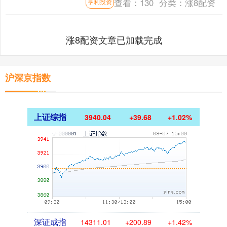
查看：
130
分类：
涨8配资
亨利投资
孩子增强体质，助力身高发....
涨8配资文章已加载完成
沪深京指数
上证综指
3940.04
+39.68
+1.02%
深证成指
14311.01
+200.89
+1.42%