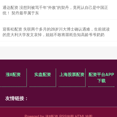
通达配资 没想到被骂千年“外敌”的契丹，竟死认自己是中国正
统！ 契丹最早属于东
迎客松配资 失联两个多月的28岁川大博士确认遇难，生前就读
的意大利大学发文哀悼，姐姐不敢将噩耗告知高龄爷爷奶奶
涨8配资
实盘配资
上海股票配资
配资平台APP
下载
友情链接：
Powered by
涨8配资
RSS地图
HTML地图