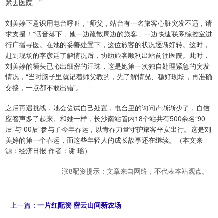
紧去医院！”
刘美婷下意识用电台呼叫，“师父，站台有一名旅客心脏突发不适，请
求支援！”话音落下，她一边疏散周边的旅客，一边快速联系综控室进
行广播寻医。在她的妥善处置下，这位旅客的状况逐渐好转。这时，
赶到现场的李彦廷了解情况后，协助旅客顺利出站前往医院。此时，
刘美婷的额头已沁出细密的汗珠，这是她第一次独自处理紧急的突发
情况，“当时脑子里就记着师父教的，先了解情况、稳好现场，再准确
交接，一点都不敢出错”。
之后再遇挑战，她会尝试自己处置，电台里的询问声渐渐少了，自信
应答声多了起来。和她一样，长沙南站管内18个站共有500余名“90
后”与“00后”参与了今年春运，以青春力量守护旅客平安出行。这是刘
美婷的第一个春运，而这些年轻人的成长故事还在继续。（本文来
源：经济日报 作者：谢 瑶）
涨8配资提示：文章来自网络，不代表本站观点。
上一篇：
一片红配资 密云山间新农场