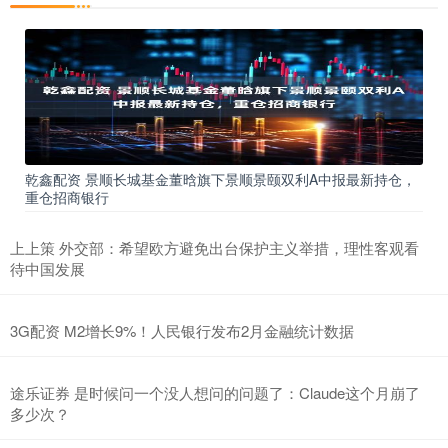
乾鑫配资 景顺长城基金董晗旗下景顺景颐双利A中报最新持仓，
重仓招商银行
上上策 外交部：希望欧方避免出台保护主义举措，理性客观看
待中国发展
3G配资 M2增长9%！人民银行发布2月金融统计数据
途乐证券 是时候问一个没人想问的问题了：Claude这个月崩了
多少次？