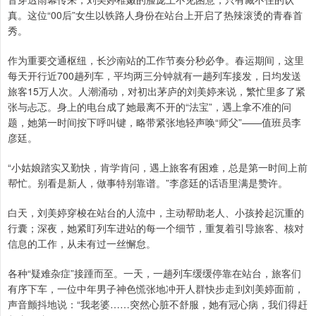
真。这位“00后”女生以铁路人身份在站台上开启了热辣滚烫的青春首
秀。
作为重要交通枢纽，长沙南站的工作节奏分秒必争。春运期间，这里
每天开行近700趟列车，平均两三分钟就有一趟列车接发，日均发送
旅客15万人次。人潮涌动，对初出茅庐的刘美婷来说，繁忙里多了紧
张与忐忑。身上的电台成了她最离不开的“法宝”，遇上拿不准的问
题，她第一时间按下呼叫键，略带紧张地轻声唤“师父”——值班员李
彦廷。
“小姑娘踏实又勤快，肯学肯问，遇上旅客有困难，总是第一时间上前
帮忙。别看是新人，做事特别靠谱。”李彦廷的话语里满是赞许。
白天，刘美婷穿梭在站台的人流中，主动帮助老人、小孩拎起沉重的
行囊；深夜，她紧盯列车进站的每一个细节，重复着引导旅客、核对
信息的工作，从未有过一丝懈怠。
各种“疑难杂症”接踵而至。一天，一趟列车缓缓停靠在站台，旅客们
有序下车，一位中年男子神色慌张地冲开人群快步走到刘美婷面前，
声音颤抖地说：“我老婆……突然心脏不舒服，她有冠心病，我们得赶