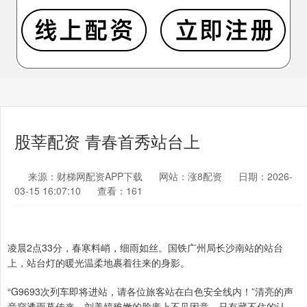
股莘配资 青春首秀站台上
来源：财梯网配资APP下载
网站：涨8配资
日期：2026-
03-15 16:07:10
查看：161
凌晨2点33分，春寒料峭，细雨如丝。国铁广州局长沙南站的站台
上，站台灯的暖光温柔地裹着往来的身影。
“G9693次列车即将进站，请各位旅客站在白色安全线内！”清亮的声
音穿透雨幕传来，刘美婷稚嫩的脸庞上不见困意，只有藏不住的认