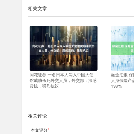
相关文章
同花证券 一名日本人闯入中国大使
融金汇银 
馆威胁杀死外交人员，外交部：深感
人身保险产
震惊，强烈抗议
199%
相关评论
本文评分
*