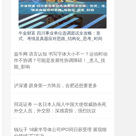
牛金财富 四川事业单位选调面试全攻略：形
式、考情及真题应对思路_结构化_思考_时间
益牛网 语言认知 书写字体大小不一？运动时动
作不协调？可能是发展性协调障碍！_患儿_技
能_影响
泸深通 跻身第一方阵后，合肥还想要更多
同花证券 一名日本人闯入中国大使馆威胁杀死
外交人员，外交部：深感震惊，强烈抗议
钱坛子 18家半导体公司IPO同日获受理 展现细
分领域“芯”实力