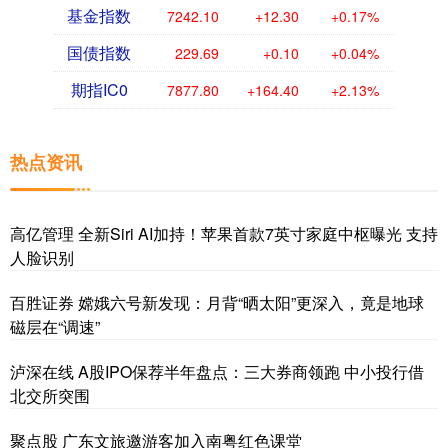
基金指数
7242.10
+12.30
+0.17%
国债指数
229.69
+0.10
+0.04%
期指IC0
7877.80
+164.40
+2.13%
热点资讯
高亿管理 全新Siri AI加持！苹果首款7英寸家庭中枢曝光 支持
人脸识别
百胜证券 嫦娥六号新发现：月背“晒太阳”更深入，竟是地球
磁层在“调速”
泸深在线 A股IPO保荐半年盘点：三大券商领跑 中小投行借
北交所突围
聚点股 广东文旅邀游客加入南粤红色课堂