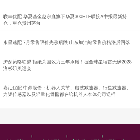
联丰优配 华夏基金赵宗庭旗下华夏300ETF联接A中报最新持
仓，重仓贵州茅台
永星速配 7月零售限价先涨后跌 山东加油站零售价格涨后回落
沪深策略联盟 拒绝为国效力三年承诺！掘金球星穆雷无缘2028
洛杉矶奥运会
嘉汇优配 中鼎股份：机器人关节、谐波减速器、行星减速器、
力矩传感器以及轻量化骨骼都在给机器人本体公司送样