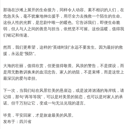
那场在沙滩上展开的生命接力，同样令人动容。素不相识的人们，在
危急关头，毫不犹豫地伸出援手，用尽全力去挽救一个陌生的生命。
这份人性的光辉，是悲剧中唯一的暖色。它告诉我们，即便生命脆
弱，但人与人之间的善意与担当，依然坚不可摧。这份温暖，值得我
们铭记和传递。
然而，我们更希望，这样的“英雄时刻”永远不要发生。因为最好的救
援，永远是“预防”。
大海的壮丽，值得欣赏，但更值得敬畏。风浪的警告，不是摆设，而
是用无数教训换来的血泪忠告。家人的劝阻，不是束缚，而是这世上
最深沉的爱与牵挂。
下一次，当我们站在风景壮美的悬崖边，或是波涛汹涌的海岸线，请
记得，那句“再等等我”，可以是对美景的留恋，也可以是对家人的承
诺。但千万别让它，变成一句无法兑现的遗言。
毕竟，平安回家，才是旅途最美的风景。
发布于：四川省