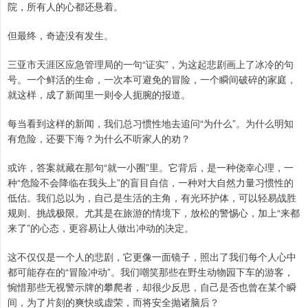
院，所有人的心都还悬着。
但最终，奇迹没有发生。
三亚市天涯区应急管理局的一句“证实”，为这起悲剧画上了冰冷的句
号。一个鲜活的生命，一次本可避免的冒险，一个瞬间破碎的家庭，
就这样，成了新闻里一则令人扼腕的报道。
每当看到这样的新闻，我们总习惯性地去追问“为什么”。为什么明知
有危险，还要下海？为什么不听家人的劝？
或许，答案就藏在那句“就一小圈”里。它背后，是一种侥幸心理，一
种“危险不会降临在我头上”的盲目自信，一种对大自然力量习惯性的
低估。我们总以为，自己是生活的主角，有光环护体，可以轻易战胜
规则、挑战极限。尤其是在旅游的情境下，放松的警惕心，加上“来都
来了”的心态，更容易让人做出冲动的决定。
这不仅仅是一个人的悲剧，它更像一面镜子，照出了我们每个人心中
都可能存在的“冒险冲动”。我们嘲笑那些在野生动物园下车的游客，
惋惜那些无视警示牌的攀爬者，却很少反思，自己是否也曾在某个瞬
间，为了片刻的爽快或虚荣，而将安全抛诸脑后？