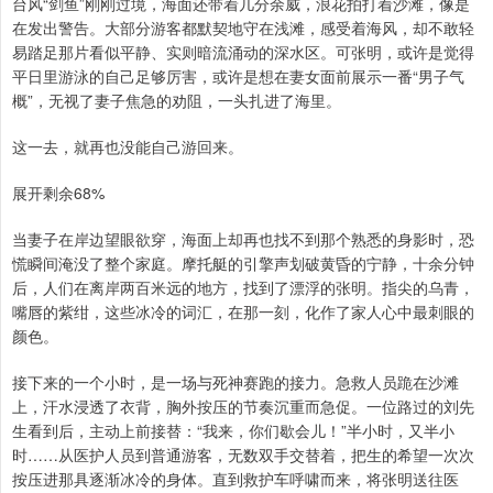
台风“剑鱼”刚刚过境，海面还带着几分余威，浪花拍打着沙滩，像是
在发出警告。大部分游客都默契地守在浅滩，感受着海风，却不敢轻
易踏足那片看似平静、实则暗流涌动的深水区。可张明，或许是觉得
平日里游泳的自己足够厉害，或许是想在妻女面前展示一番“男子气
概”，无视了妻子焦急的劝阻，一头扎进了海里。
这一去，就再也没能自己游回来。
展开剩余68%
当妻子在岸边望眼欲穿，海面上却再也找不到那个熟悉的身影时，恐
慌瞬间淹没了整个家庭。摩托艇的引擎声划破黄昏的宁静，十余分钟
后，人们在离岸两百米远的地方，找到了漂浮的张明。指尖的乌青，
嘴唇的紫绀，这些冰冷的词汇，在那一刻，化作了家人心中最刺眼的
颜色。
接下来的一个小时，是一场与死神赛跑的接力。急救人员跪在沙滩
上，汗水浸透了衣背，胸外按压的节奏沉重而急促。一位路过的刘先
生看到后，主动上前接替：“我来，你们歇会儿！”半小时，又半小
时……从医护人员到普通游客，无数双手交替着，把生的希望一次次
按压进那具逐渐冰冷的身体。直到救护车呼啸而来，将张明送往医