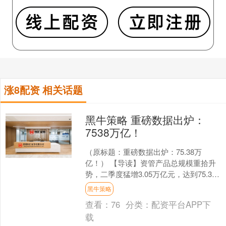
涨8配资 相关话题
黑牛策略 重磅数据出炉：
7538万亿！
（原标题：重磅数据出炉：75.38万
亿！） 【导读】资管产品总规模重拾升
势，二季度猛增3.05万亿元，达到75.38
万亿元 中国基金报记者 吴君 9月4日晚
黑牛策略
间，....
查看：
76
分类：
配资平台APP下
载