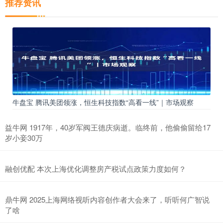
推荐资讯
牛盘宝 腾讯美团领涨，恒生科技指数“高看一线”｜市场观察
益牛网 1917年，40岁军阀王德庆病逝。临终前，他偷偷留给17
岁小妾30万
融创优配 本次上海优化调整房产税试点政策力度如何？
鼎牛网 2025上海网络视听内容创作者大会来了，听听何广智说
了啥