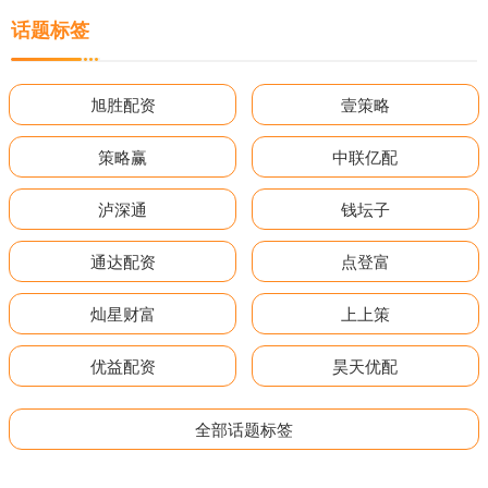
话题标签
旭胜配资
壹策略
策略赢
中联亿配
泸深通
钱坛子
通达配资
点登富
灿星财富
上上策
优益配资
昊天优配
全部话题标签