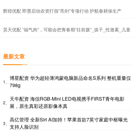
辉煌优配 即墨启动农资打假“亮剑”专项行动 护航春耕保生产
昊天优配 “福气肉”，可能会把青春期“往前拨”_孩子_性激素_儿童
最新文章
博星配资 华为超轻薄鸿蒙电脑新品命名S系列 整机重量仅
1、
798g
天牛配资 海信RGB-Mini LED电视携手FIRST青年电影
2、
展，原生真彩还原影像本真
高亿管理 全新Siri AI加持！苹果首款7英寸家庭中枢曝光
3、
支持人脸识别